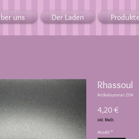
ber uns
Der Laden
Produkt
Rhassoul
Artikelnummer: 034
Preis
4,20 €
inkl. MwSt.
Anzahl
*