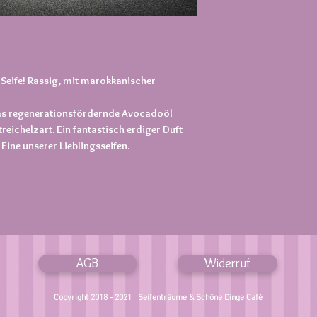
 Seife! Rassig, mit marokkanischer
das regenerationsfördernde Avocadoöl
reichelzart. Ein fantastisch erdiger Duft
Eine unserer Lieblingsseifen.
AGB
Widerruf
Copyright 2018 - 2021 Seifenträume & Schöne Dinge Café