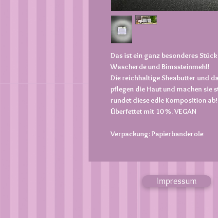
Das ist ein ganz besonderes Stück
Wascherde und Bimssteinmehl!
Die reichhaltige Sheabutter und 
pflegen die Haut und machen sie st
rundet diese edle Komposition ab! 
Überfettet mit 10 %. VEGAN
Verpackung: Papierbanderole
Impressum