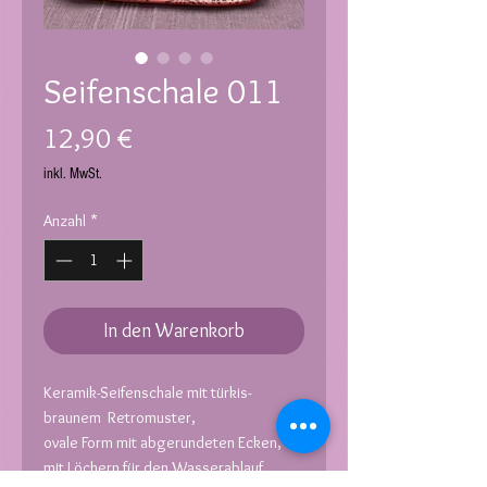
Seifenschale 011
Preis
12,90 €
inkl. MwSt.
Anzahl
*
In den Warenkorb
Keramik-Seifenschale mit türkis-
braunem Retromuster,
ovale
Form mit abgerundeten Ecken,
mit Löchern für den Wasserablauf,