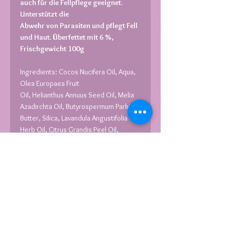
auch für die Fellpflege geeignet.
Unterstützt die
Abwehr von Parasiten und pflegt Fell
und Haut. Überfettet mit 6 %,
Frischgewicht 100g
Ingredients: Cocos Nucifera Oil, Aqua,
Olea Europaea Fruit
Oil, Helianthus Annuus Seed Oil, Melia
Azadirchta Oil, Butyrospermum Parkii
Butter,
Silica, Lavandula Angustifolia
Herb Oil, Citrus Grandis Peel Oil,
Rosmarinus Officinalis Leaf
Oil,
Salvia Officinalis Leaf oil, Eugenia
Caryophyllus Leaf Oil,
Herzlichen Dank an dieser Stelle an
unser tolles Hunde-Model :-)